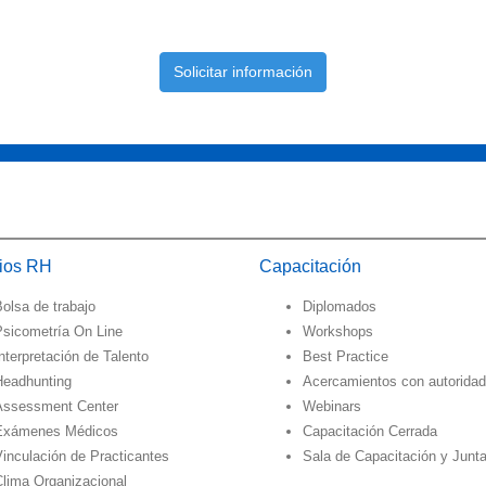
Solicitar información
cios RH
Capacitación
olsa de trabajo
Diplomados
Psicometría On Line
Workshops
nterpretación de Talento
Best Practice
Headhunting
Acercamientos con autorida
Assessment Center
Webinars
Exámenes Médicos
Capacitación Cerrada
inculación de Practicantes
Sala de Capacitación y Junt
Clima Organizacional