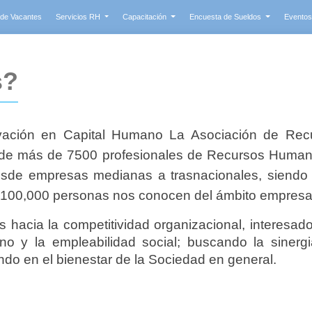
 de Vacantes
Servicios RH
Capacitación
Encuesta de Sueldos
Evento
s?
vación en Capital Humano La Asociación de R
e más de 7500 profesionales de Recursos Humano
sde empresas medianas a trasnacionales, siend
00,000 personas nos conocen del ámbito empresari
 hacia la competitividad organizacional, interesado
ano y la empleabilidad social; buscando la sinergi
ndo en el bienestar de la Sociedad en general.