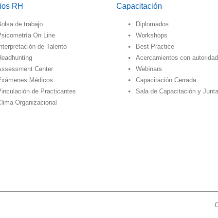
cios RH
Capacitación
olsa de trabajo
Diplomados
Psicometría On Line
Workshops
nterpretación de Talento
Best Practice
Headhunting
Acercamientos con autorida
Assessment Center
Webinars
Exámenes Médicos
Capacitación Cerrada
inculación de Practicantes
Sala de Capacitación y Junt
Clima Organizacional
C