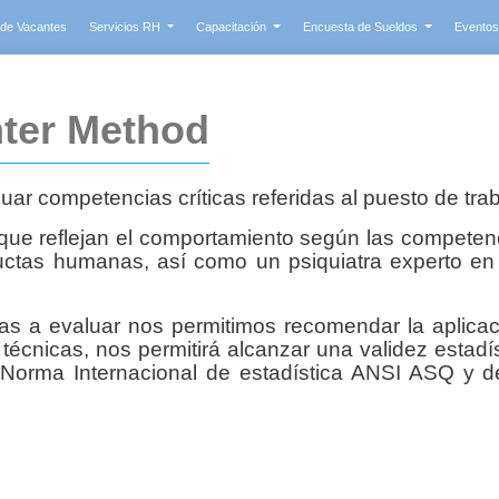
 de Vacantes
Servicios RH
Capacitación
Encuesta de Sueldos
Evento
ter Method
uar competencias críticas referidas al
puesto de trab
s que reflejan el comportamiento según las compet
uctas humanas, así como un psiquiatra experto e
s a evaluar nos permitimos recomendar la aplica
técnicas, nos permitirá alcanzar una validez estadí
a Norma Internacional de estadística ANSI ASQ y d