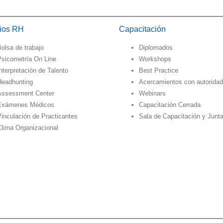
cios RH
Capacitación
olsa de trabajo
Diplomados
Psicometría On Line
Workshops
nterpretación de Talento
Best Practice
Headhunting
Acercamientos con autorida
Assessment Center
Webinars
Exámenes Médicos
Capacitación Cerrada
inculación de Practicantes
Sala de Capacitación y Junt
Clima Organizacional