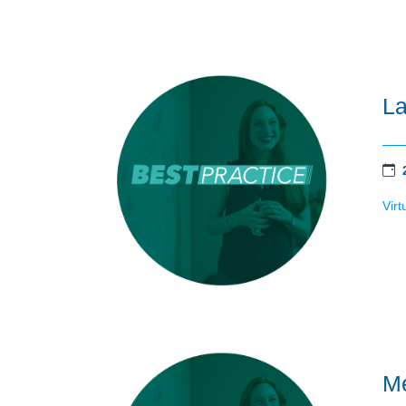
La
Virt
Me