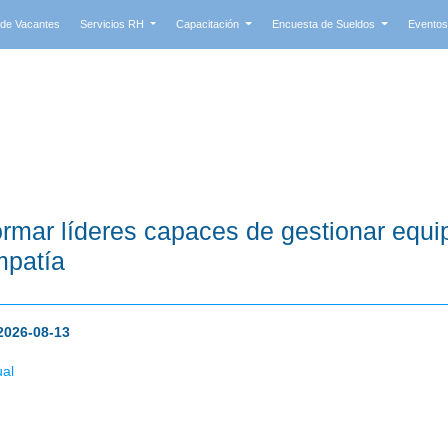
 de Vacantes
Servicios RH
Capacitación
Encuesta de Sueldos
Evento
rmar líderes capaces de gestionar equi
patía
2026-08-13
ual